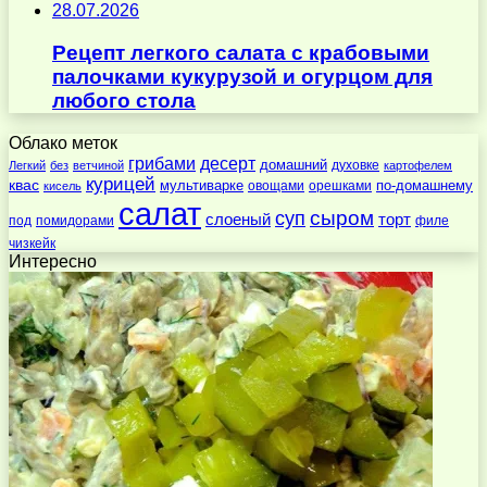
28.07.2026
Рецепт легкого салата с крабовыми
палочками кукурузой и огурцом для
любого стола
Облако меток
десерт
грибами
домашний
духовке
Легкий
без
ветчиной
картофелем
курицей
квас
по-домашнему
мультиварке
овощами
орешками
кисель
салат
суп
сыром
слоеный
торт
под
помидорами
филе
чизкейк
Интересно