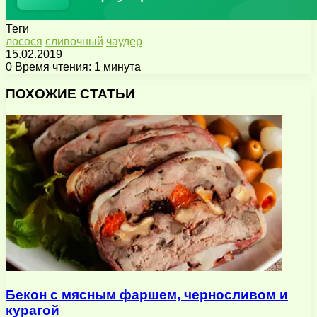
Теги
лосося
сливочный
чаудер
15.02.2019
0
Время чтения: 1 минута
Facebook
X
Pinterest
Вконтакте
Одноклассники
Messenger
Messenger
WhatsApp
Telegram
Viber
Поделиться
Печатать
через
ПОХОЖИЕ СТАТЬИ
электронную
почту
Бекон с мясным фаршем, черносливом и
курагой