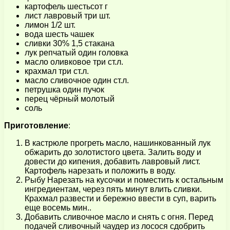
картофель шестьсот г
лист лавровый три шт.
лимон 1/2 шт.
вода шесть чашек
сливки 30% 1,5 стакана
лук репчатый один головка
масло оливковое три ст.л.
крахмал три ст.л.
масло сливочное один ст.л.
петрушка один пучок
перец чёрный молотый
соль
Приготовление
:
В кастрюле прогреть масло, нашинкованный лук
обжарить до золотистого цвета. Залить воду и
довести до кипения, добавить лавровый лист.
Картофель нарезать и положить в воду.
Рыбу Нарезать на кусочки и поместить к остальным
ингредиентам, через пять минут влить сливки.
Крахмал развести и бережно ввести в суп, варить
еще восемь мин..
Добавить сливочное масло и снять с огня. Перед
подачей сливочный чаудер из лосося сдобрить