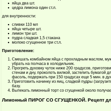
яйца два шт.
цедра лимона один ст.л.
для внутренности:
сливки 110 мл
яйца четыре шт.
лимон три шт.
пудра сладкая 1,5 стакана
молоко сгущенное три ст.л.
Приготовление:
Смешать комбайном яйца с прохладным маслом, мукой
убрать на полчаса в холодильник.
Прогреть духовку чуток ниже 200 градусов, приготов
стенам и дну, проколоть вилкой, застелить бумагой д
фасоль, подержать при 150 градусах еще 5 мин. в ду
Приготовить начинку из яиц, сладкой пудры (загрузит
базу.
Выпекать лимонный торт со сгущенкой около получас
Лимонный ПИРОГ СО СГУЩЕНКОЙ. Рецепт дл