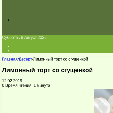
Искать
Суббота , 8 Август 2026
Войти
Switch
skin
Главная
/
Десерт
/
Лимонный торт со сгущенкой
Лимонный торт со сгущенкой
12.02.2019
0
Время чтения: 1 минута