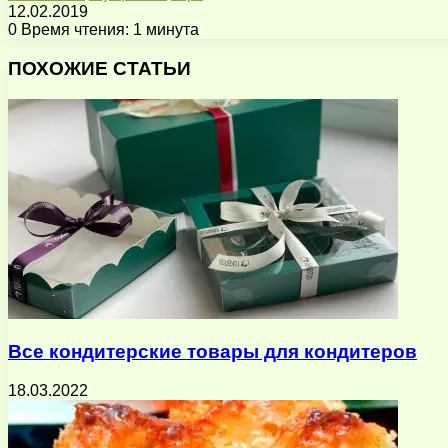
12.02.2019
0
Время чтения: 1 минута
Facebook
X
Pinterest
Вконтакте
Одноклассники
Messenger
Messenger
WhatsApp
Telegram
Viber
Поделиться
Печатать
через
ПОХОЖИЕ СТАТЬИ
электронную
почту
Все кондитерские товары для кондитеров
18.03.2022