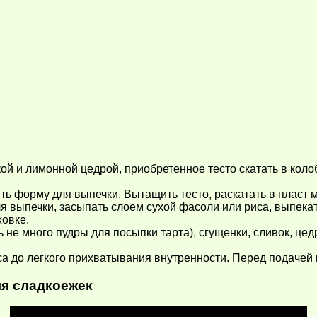
 и лимонной цедрой, приобретенное тесто скатать в колобо
ить форму для выпечки. Вытащить тесто, раскатать в пласт
ля выпечки, засыпать слоем сухой фасоли или риса, выпекат
ховке.
ь не много пудры для посыпки тарта), сгущенки, сливок, це
а до легкого прихватывания внутренности. Перед подачей
я сладкоежек