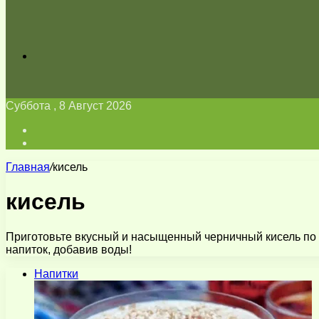
Искать
Суббота , 8 Август 2026
Войти
Switch
skin
Главная
/
кисель
кисель
Приготовьте вкусный и насыщенный черничный кисель по р
напиток, добавив воды!
Напитки