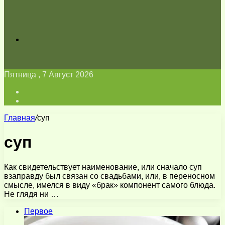
Искать
Пятница , 7 Август 2026
Войти
Switch
skin
Главная
/
суп
суп
Как свидетельствует наименование, или сначало суп
взаправду был связан со свадьбами, или, в переносном
смысле, имелся в виду «брак» компонент самого блюда.
Не глядя ни …
Первое