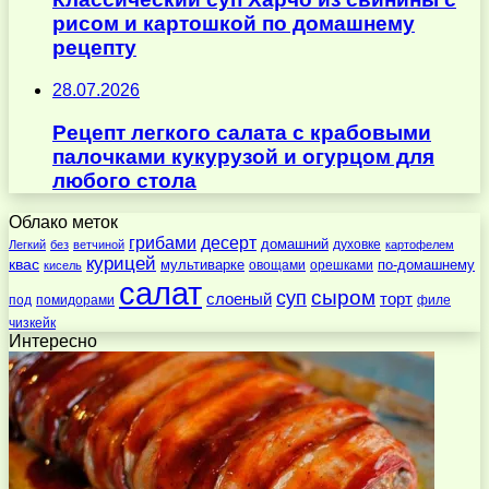
рисом и картошкой по домашнему
рецепту
28.07.2026
Рецепт легкого салата с крабовыми
палочками кукурузой и огурцом для
любого стола
Облако меток
десерт
грибами
домашний
духовке
Легкий
без
ветчиной
картофелем
курицей
квас
по-домашнему
мультиварке
овощами
орешками
кисель
салат
суп
сыром
слоеный
торт
под
помидорами
филе
чизкейк
Интересно