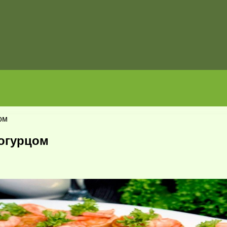
ом
 огурцом