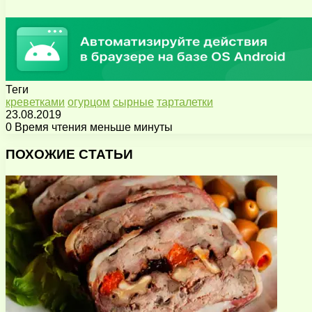
Теги
креветками
огурцом
сырные
тарталетки
23.08.2019
0
Время чтения меньше минуты
Facebook
X
Pinterest
Вконтакте
Одноклассники
Messenger
Messenger
WhatsApp
Telegram
Viber
Поделиться
Печатать
через
ПОХОЖИЕ СТАТЬИ
электронную
почту