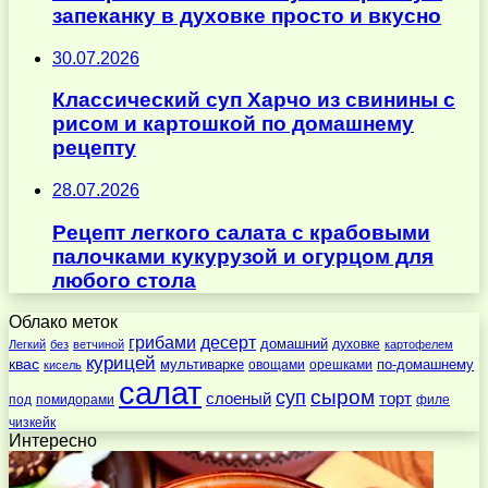
запеканку в духовке просто и вкусно
30.07.2026
Классический суп Харчо из свинины с
рисом и картошкой по домашнему
рецепту
28.07.2026
Рецепт легкого салата с крабовыми
палочками кукурузой и огурцом для
любого стола
Облако меток
десерт
грибами
домашний
духовке
Легкий
без
ветчиной
картофелем
курицей
квас
по-домашнему
мультиварке
овощами
орешками
кисель
салат
суп
сыром
слоеный
торт
под
помидорами
филе
чизкейк
Интересно