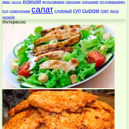
курицей
квас
по-домашнему
мультиварке
овощами
орешками
кисель
салат
суп
сыром
слоеный
торт
под
помидорами
филе
чизкейк
Интересно