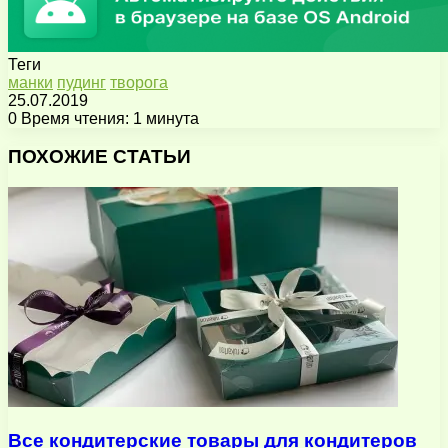
Теги
манки
пудинг
творога
25.07.2019
0
Время чтения: 1 минута
Facebook
X
Pinterest
Вконтакте
Одноклассники
Messenger
Messenger
WhatsApp
Telegram
Viber
Поделиться
Печатать
через
ПОХОЖИЕ СТАТЬИ
электронную
почту
Все кондитерские товары для кондитеров