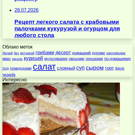
28.07.2026
Рецепт легкого салата с крабовыми
палочками кукурузой и огурцом для
любого стола
Облако меток
десерт
грибами
домашний
духовке
Легкий
без
ветчиной
картофелем
курицей
квас
по-домашнему
мультиварке
овощами
орешками
кисель
салат
суп
сыром
слоеный
торт
под
помидорами
филе
чизкейк
Интересно