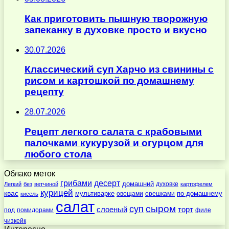
Как приготовить пышную творожную
запеканку в духовке просто и вкусно
30.07.2026
Классический суп Харчо из свинины с
рисом и картошкой по домашнему
рецепту
28.07.2026
Рецепт легкого салата с крабовыми
палочками кукурузой и огурцом для
любого стола
Облако меток
десерт
грибами
домашний
духовке
Легкий
без
ветчиной
картофелем
курицей
квас
по-домашнему
мультиварке
овощами
орешками
кисель
салат
суп
сыром
слоеный
торт
под
помидорами
филе
чизкейк