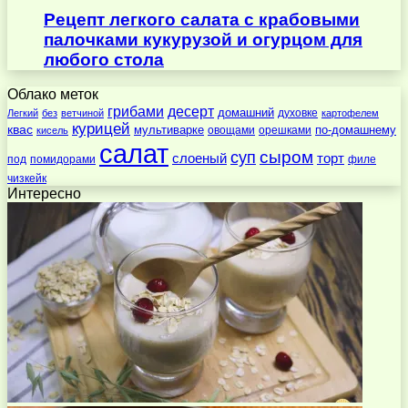
Рецепт легкого салата с крабовыми
палочками кукурузой и огурцом для
любого стола
Облако меток
десерт
грибами
домашний
духовке
Легкий
без
ветчиной
картофелем
курицей
квас
по-домашнему
мультиварке
овощами
орешками
кисель
салат
суп
сыром
слоеный
торт
под
помидорами
филе
чизкейк
Интересно