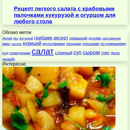
Рецепт легкого салата с крабовыми
палочками кукурузой и огурцом для
любого стола
Облако меток
десерт
грибами
домашний
духовке
Легкий
без
ветчиной
картофелем
курицей
квас
по-домашнему
мультиварке
овощами
орешками
кисель
салат
суп
сыром
слоеный
торт
под
помидорами
филе
чизкейк
Интересно