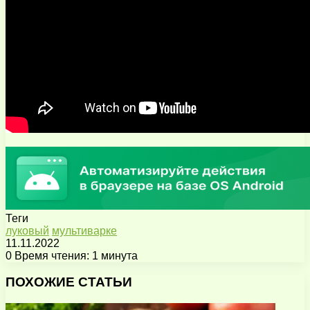
Теги
луковый
мультиварке
11.11.2022
0
Время чтения: 1 минута
Facebook
X
Pinterest
Вконтакте
Одноклассники
Messenger
Messenger
WhatsApp
Telegram
Viber
Поделиться
Печатать
через
ПОХОЖИЕ СТАТЬИ
электронную
почту