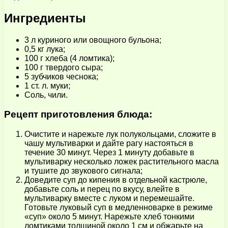
Ингредиенты
3 л куриного или овощного бульона;
0,5 кг лука;
100 г хлеба (4 ломтика);
100 г твердого сыра;
5 зубчиков чеснока;
1 ст. л. муки;
Соль, чили.
Рецепт приготовления блюда:
Очистите и нарежьте лук полукольцами, сложите в
чашу мультиварки и дайте рагу настояться в
течение 30 минут. Через 1 минуту добавьте в
мультиварку несколько ложек растительного масла
и тушите до звукового сигнала;
Доведите суп до кипения в отдельной кастрюле,
добавьте соль и перец по вкусу, влейте в
мультиварку вместе с луком и перемешайте.
Готовьте луковый суп в медленноварке в режиме
«суп» около 5 минут. Нарежьте хлеб тонкими
ломтиками толщиной около 1 см и обжарьте на