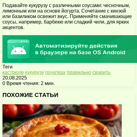
Подавайте кукурузу с различными соусами: чесночным,
лимонным или на основе йогурта. Сочетание с кинзой
или базиликом освежит вкус. Применяйте смачивающие
соусы, например, барбекю или сладкий чили, для ярких
акцентов.
Теги
кастрюле
кукурузу
початках
правильно
сварить
20.08.2025
0
Время чтения: 2 мин.
Facebook
X
Pinterest
Вконтакте
Одноклассники
Messenger
Messenger
WhatsApp
Telegram
Viber
Поделиться
Печатать
через
ПОХОЖИЕ СТАТЬИ
электронную
почту