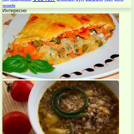
чизкейк
Интересно