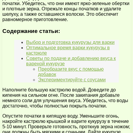
початки. Убедитесь, что они имеют ярко-зеленые обертки
и плотные зерна. Отрежьте концы початков и удалите
шелуху, а также оставшиеся волоски. Это обеспечит
равномерное приготовление.
Содержание статьи:
Выбор и подготовка кукурузы для варки
Оптимальное время варки кукурузы в
кастрюле
Советы по подаче и добавлению вкуса к
вареной кукурузе
Преобразите вкус с помощью
добавок
Экспериментируйте с соусами
Наполните большую кастрюлю водой. Доведите до
кипения на сильном огне. После закипания добавьте
немного соли для улучшения вкуса. Убедитесь, что воды
достаточно, чтобы полностью покрыть початки.
Опустите початки в кипящую воду. Уменьшите огонь,
накройте кастрюлю крышкой и варите кукурузу в течение
5-10 минут. Проверьте готовность, проткнув зерна ножом;
они должны быть мягкими и сочными. Дайте кукурузе