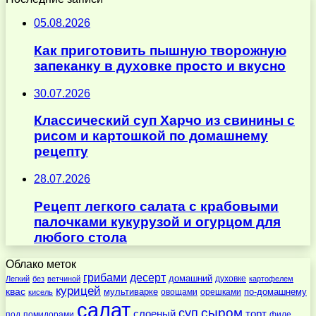
05.08.2026
Как приготовить пышную творожную
запеканку в духовке просто и вкусно
30.07.2026
Классический суп Харчо из свинины с
рисом и картошкой по домашнему
рецепту
28.07.2026
Рецепт легкого салата с крабовыми
палочками кукурузой и огурцом для
любого стола
Облако меток
десерт
грибами
домашний
духовке
Легкий
без
ветчиной
картофелем
курицей
квас
по-домашнему
мультиварке
овощами
орешками
кисель
салат
суп
сыром
слоеный
торт
под
помидорами
филе