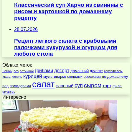
Классический суп Харчо из свинины с
рисом и картошкой по домашнему
рецепту
28.07.2026
Рецепт легкого салата с крабовыми
палочками кукурузой и огурцом для
любого стола
Облако меток
десерт
грибами
домашний
духовке
Легкий
без
ветчиной
картофелем
курицей
квас
по-домашнему
мультиварке
овощами
орешками
кисель
салат
суп
сыром
слоеный
торт
под
помидорами
филе
чизкейк
Интересно