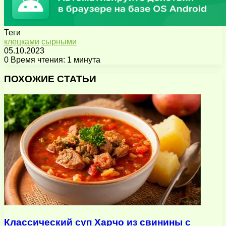
Теги
клецками
сырными
05.10.2023
0
Время чтения: 1 минута
Facebook
X
Pinterest
Вконтакте
Одноклассники
Messenger
Messenger
WhatsApp
Telegram
Viber
Поделиться
Печатать
через
ПОХОЖИЕ СТАТЬИ
электронную
почту
Классический суп Харчо из свинины с