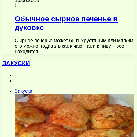
16.08.2018
0
Обычное сырное печенье в
духовке
Сырное печенье может быть хрустящим или мягким,
его можно подавать как к чаю, так и к пиву – все
находится…
ЗАКУСКИ
Предыдущая
страница
Следующая
страница
Закуски