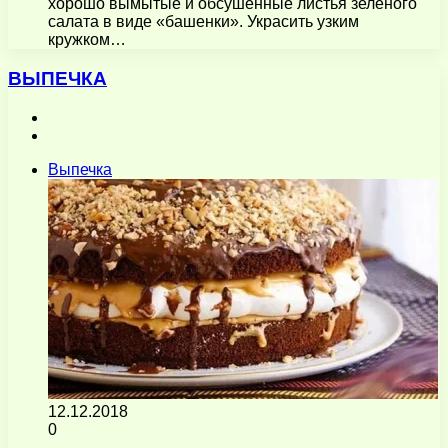
хорошо вымытые и обсушенные листья зеленого
салата в виде «башенки». Украсить узким
кружком…
ВЫПЕЧКА
Предыдущая
страница
Следующая
страница
Выпечка
12.12.2018
0