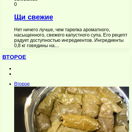
0
Щи свежие
Нет ничего лучше, чем тарелка ароматного,
насыщенного, свежего капустного супа. Его рецепт
радует доступностью ингредиентов. Ингредиенты
0,8 кг говядины на…
ВТОРОЕ
Предыдущая
страница
Следующая
страница
Второе