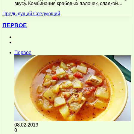
вкусу. Комбинация крабовых палочек, сладкой…
Предыдущий
Следующий
ПЕРВОЕ
Предыдущая
страница
Следующая
страница
Первое
08.02.2019
0