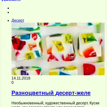
Предыдущая
страница
Следующая
страница
Десерт
14.11.2018
0
Разноцветный десерт-желе
Необыкновенный, художественный десерт. Куски