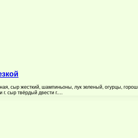
езкой
еная, сыр жесткий, шампиньоны, лук зеленый, огурцы, гор
и г. сыр твёрдый двести г.…