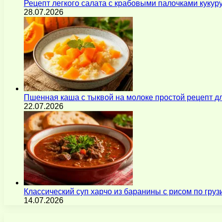
Рецепт легкого салата с крабовыми палочками кукур
28.07.2026
Пшенная каша с тыквой на молоке простой рецепт 
22.07.2026
Классический суп харчо из баранины с рисом по гру
14.07.2026