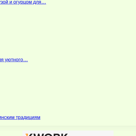
узой и огурцом для…
для уютного…
зинским традициям