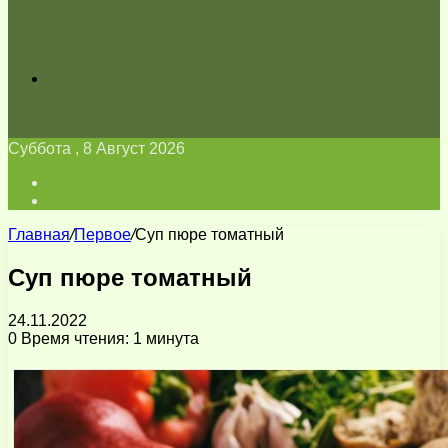
Искать
Суббота , 8 Август 2026
Войти
Switch
skin
Главная
/
Первое
/
Суп пюре томатный
Суп пюре томатный
24.11.2022
0
Время чтения: 1 минута