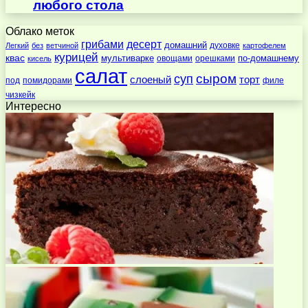
любого стола
Облако меток
десерт
грибами
домашний
духовке
Легкий
без
ветчиной
картофелем
курицей
квас
по-домашнему
мультиварке
овощами
орешками
кисель
салат
суп
сыром
слоеный
торт
под
помидорами
филе
чизкейк
Интересно