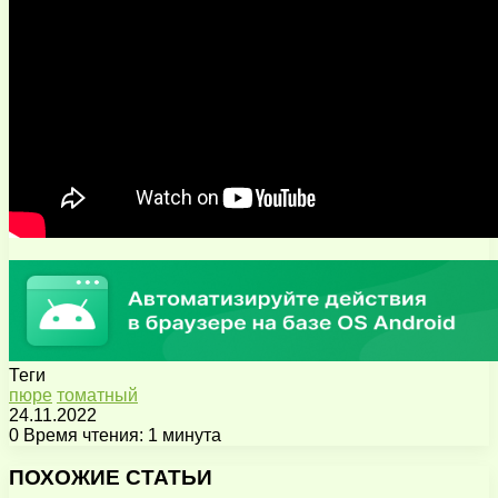
Теги
пюре
томатный
24.11.2022
0
Время чтения: 1 минута
Facebook
X
Pinterest
Вконтакте
Одноклассники
Messenger
Messenger
WhatsApp
Telegram
Viber
Поделиться
Печатать
через
ПОХОЖИЕ СТАТЬИ
электронную