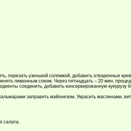
дить, порезать узенькой соломкой, добавить отваренные кре
менять лимонным соком. Через пятнадцать – 20 мин. процед
едиенты соединить, добавить консервированную кукурузу бе
кальмарами заправить майонезом. Украсить маслинами, вет
о салата.