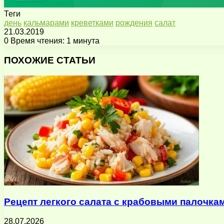
Теги
день
кальмарами
креветками
рождения
салат
21.03.2019
0
Время чтения: 1 минута
Facebook
X
Pinterest
Вконтакте
Одноклассники
Messenger
Messenger
WhatsApp
Telegram
Viber
Поделиться
Печатать
через
ПОХОЖИЕ СТАТЬИ
электронную
почту
Рецепт легкого салата с крабовыми палочка
28.07.2026