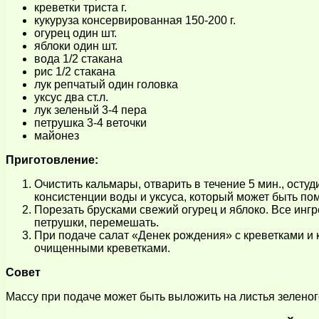
креветки триста г.
кукуруза консервированная 150-200 г.
огурец один шт.
яблоки один шт.
вода 1/2 стакана
рис 1/2 стакана
лук репчатый один головка
уксус два ст.л.
лук зеленый 3-4 пера
петрушка 3-4 веточки
майонез
Приготовление:
Очистить кальмары, отварить в течение 5 мин., осту
консистенции воды и уксуса, который может быть по
Порезать брусками свежий огурец и яблоко. Все ингр
петрушки, перемешать.
При подаче салат «Денек рождения» с креветками и 
очищенными креветками.
Совет
Массу при подаче может быть выложить на листья зеленог