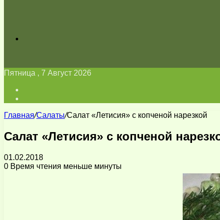
Искать
Пятница , 7 Август 2026
Войти
Switch
skin
Главная
/
Салаты
/
Салат «Летисия» с копченой нарезкой
Салат «Летисия» с копченой нарезк
01.02.2018
0
Время чтения меньше минуты