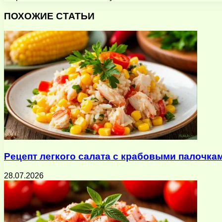
Facebook
X
Pinterest
Вконтакте
Одноклассники
Messenger
Messenger
WhatsApp
Telegram
Viber
Поделиться
Печатать
через
ПОХОЖИЕ СТАТЬИ
электронную
почту
Рецепт легкого салата с крабовыми палочка
28.07.2026