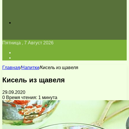
Искать
Пятница , 7 Август 2026
Войти
Switch
skin
Главная
/
Напитки
/
Кисель из щавеля
Кисель из щавеля
29.09.2020
0
Время чтения: 1 минута