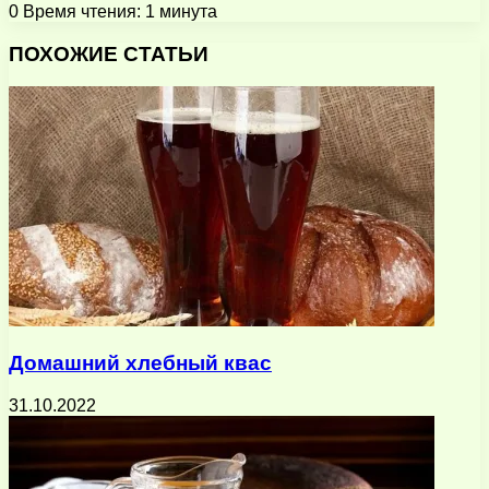
0
Время чтения: 1 минута
Facebook
X
Pinterest
Вконтакте
Одноклассники
Messenger
Messenger
WhatsApp
Telegram
Viber
Поделиться
Печатать
через
ПОХОЖИЕ СТАТЬИ
электронную
почту
Домашний хлебный квас
31.10.2022