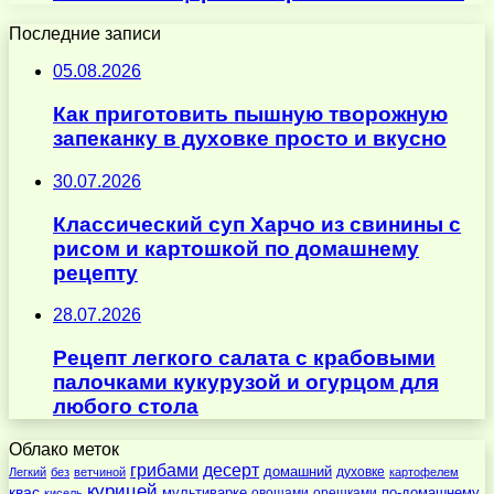
Последние записи
05.08.2026
Как приготовить пышную творожную
запеканку в духовке просто и вкусно
30.07.2026
Классический суп Харчо из свинины с
рисом и картошкой по домашнему
рецепту
28.07.2026
Рецепт легкого салата с крабовыми
палочками кукурузой и огурцом для
любого стола
Облако меток
десерт
грибами
домашний
духовке
Легкий
без
ветчиной
картофелем
курицей
квас
по-домашнему
мультиварке
овощами
орешками
кисель