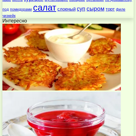
салат
суп
сыром
слоеный
торт
под
помидорами
филе
чизкейк
Интересно