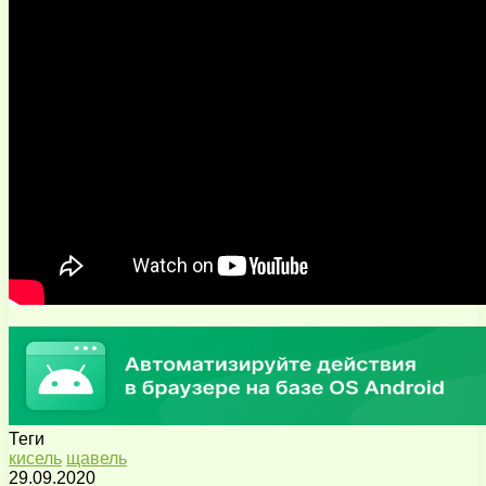
Теги
кисель
щавель
29.09.2020