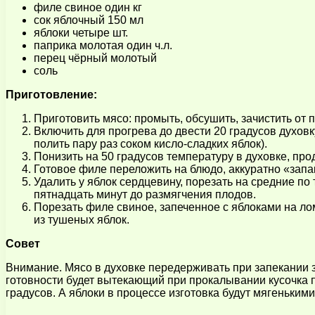
филе свиное один кг
сок яблочный 150 мл
яблоки четыре шт.
паприка молотая один ч.л.
перец чёрный молотый
соль
Приготовление:
Приготовить мясо: промыть, обсушить, зачистить от п
Включить для прогрева до двести 20 градусов духовк
полить пару раз соком кисло-сладких яблок).
Понизить на 50 градусов температуру в духовке, про
Готовое филе переложить на блюдо, аккуратно «запак
Удалить у яблок сердцевину, порезать на средние по
пятнадцать минут до размягчения плодов.
Порезать филе свиное, запеченное с яблоками на лом
из тушеных яблок.
Совет
Внимание. Мясо в духовке передерживать при запекании 
готовности будет вытекающий при прокалывании кусочка п
градусов. А яблоки в процессе изготовка будут мягенькими