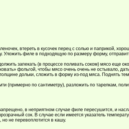
леночек, втереть в кусочек перец с солью и паприкой, хоро
у. Уложить филе в подходящую по размеру форму, отправить 
должить запекать (в процессе поливать соком) мясо еще око
овать» фольгой, чтобы мясо очень очень не остывало, дать
 толщине дольки, сложить в форму из-под мяса. Поднять тем
ти (примерно по сантиметру), разложить по тарелкам, поли
запрещено, в неприятном случае филе пересушится, и насл
розрачный сок. В случае если имеется указатель температу
, но не перевоплотится в кашу.