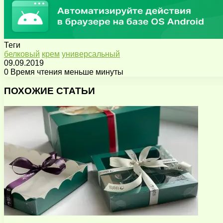
Теги
белковый
крем
универсальный
09.09.2019
0
Время чтения меньше минуты
Facebook
X
Pinterest
Вконтакте
Одноклассники
Messenger
Messenger
WhatsApp
Telegram
Viber
Поделиться
Печатать
через
ПОХОЖИЕ СТАТЬИ
электронную
почту