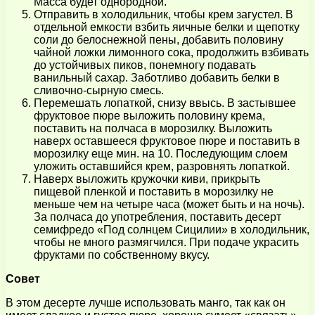
Масса будет однородной.
Отправить в холодильник, чтобы крем загустел. В
отдельной емкости взбить яичные белки и щепотку
соли до белоснежной пены, добавить половину
чайной ложки лимонного сока, продолжить взбивать
до устойчивых пиков, понемногу подавать
ванильный сахар. Заботливо добавить белки в
сливочно-сырную смесь.
Перемешать лопаткой, снизу ввысь. В застывшее
фруктовое пюре выложить половину крема,
поставить на полчаса в морозилку. Выложить
наверх оставшееся фруктовое пюре и поставить в
морозилку еще мин. на 10. Последующим слоем
уложить оставшийся крем, разровнять лопаткой.
Наверх выложить кружочки киви, прикрыть
пищевой пленкой и поставить в морозилку не
меньше чем на четыре часа (может быть и на ночь).
За полчаса до употребления, поставить десерт
семифредо «Под солнцем Сицилии» в холодильник,
чтобы не много размягчился. При подаче украсить
фруктами по собственному вкусу.
Совет
В этом десерте лучше использовать манго, так как он