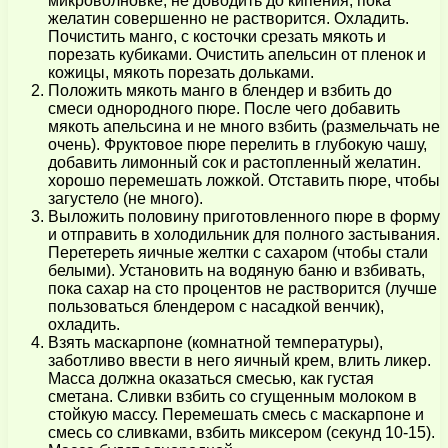
микроволновке, не доводить до кипения, пока
желатин совершенно не растворится. Охладить.
Почистить манго, с косточки срезать мякоть и
порезать кубиками. Очистить апельсин от пленок и
кожицы, мякоть порезать дольками.
Положить мякоть манго в блендер и взбить до
смеси однородного пюре. После чего добавить
мякоть апельсина и не много взбить (размельчать не
очень). Фруктовое пюре перелить в глубокую чашу,
добавить лимонный сок и растопленный желатин.
хорошо перемешать ложкой. Отставить пюре, чтобы
загустело (не много).
Выложить половину приготовленного пюре в форму
и отправить в холодильник для полного застывания.
Перетереть яичные желтки с сахаром (чтобы стали
белыми). Установить на водяную баню и взбивать,
пока сахар на сто процентов не растворится (лучше
пользоваться блендером с насадкой венчик),
охладить.
Взять маскарпоне (комнатной температуры),
заботливо ввести в него яичный крем, влить ликер.
Масса должна оказаться смесью, как густая
сметана. Сливки взбить со сгущенным молоком в
стойкую массу. Перемешать смесь с маскарпоне и
смесь со сливками, взбить миксером (секунд 10-15).