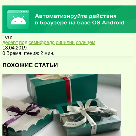
Теги
десерт
под
семифредо
сицилии
солнцем
18.04.2019
0
Время чтения: 2 мин.
Facebook
X
Pinterest
Вконтакте
Одноклассники
Messenger
Messenger
WhatsApp
Telegram
Viber
Поделиться
Печатать
через
ПОХОЖИЕ СТАТЬИ
электронную
почту