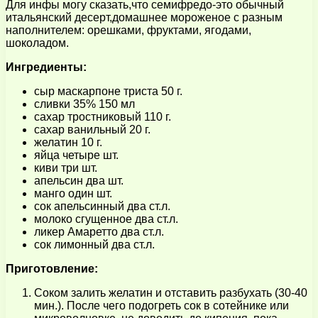
Для инфы могу сказать,что семифредо-это обычный
итальянский десерт,домашнее мороженое с разным
наполнителем: орешками, фруктами, ягодами,
шоколадом.
Ингредиенты:
сыр маскарпоне триста 50 г.
сливки 35% 150 мл
сахар тростниковый 110 г.
сахар ванильный 20 г.
желатин 10 г.
яйца четыре шт.
киви три шт.
апельсин два шт.
манго один шт.
сок апельсинный два ст.л.
молоко сгущенное два ст.л.
ликер Амаретто два ст.л.
сок лимонный два ст.л.
Приготовление:
Соком залить желатин и отставить разбухать (30-40
мин.). После чего подогреть сок в сотейнике или