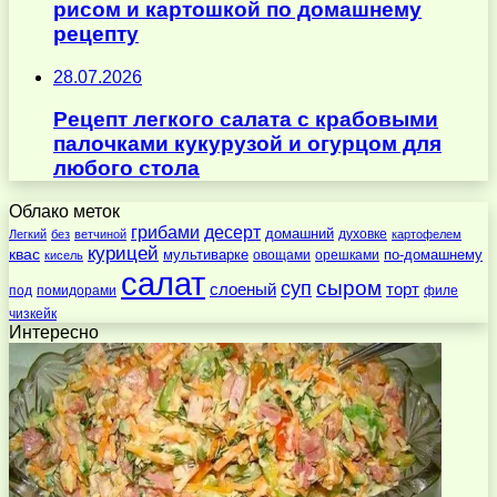
рисом и картошкой по домашнему
рецепту
28.07.2026
Рецепт легкого салата с крабовыми
палочками кукурузой и огурцом для
любого стола
Облако меток
десерт
грибами
домашний
духовке
Легкий
без
ветчиной
картофелем
курицей
квас
по-домашнему
мультиварке
овощами
орешками
кисель
салат
суп
сыром
слоеный
торт
под
помидорами
филе
чизкейк
Интересно