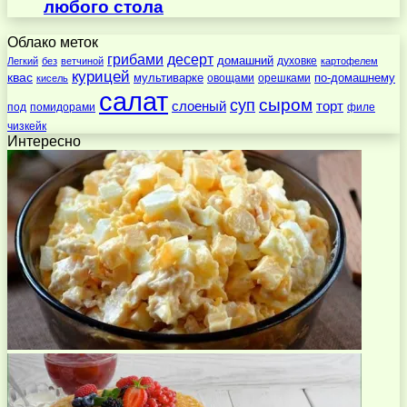
любого стола
Облако меток
десерт
грибами
домашний
духовке
Легкий
без
ветчиной
картофелем
курицей
квас
по-домашнему
мультиварке
овощами
орешками
кисель
салат
суп
сыром
слоеный
торт
под
помидорами
филе
чизкейк
Интересно