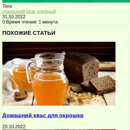
Теги
домашний
квас
хлебный
31.10.2022
0
Время чтения: 1 минута
Facebook
X
Pinterest
Вконтакте
Одноклассники
Messenger
Messenger
WhatsApp
Telegram
Viber
Поделиться
Печатать
через
ПОХОЖИЕ СТАТЬИ
электронную
почту
Домашний квас для окрошки
20.10.2022