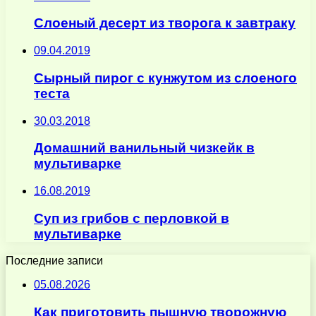
Слоеный десерт из творога к завтраку
09.04.2019
Сырный пирог с кунжутом из слоеного
теста
30.03.2018
Домашний ванильный чизкейк в
мультиварке
16.08.2019
Суп из грибов с перловкой в
мультиварке
Последние записи
05.08.2026
Как приготовить пышную творожную