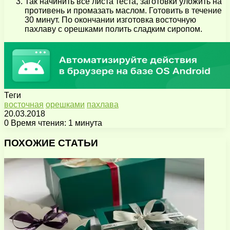
Так начинить все листа теста, заготовки уложить на
противень и промазать маслом. Готовить в течение
30 минут. По окончании изготовка восточную
пахлаву с орешками полить сладким сиропом.
Теги
восточная
орешками
пахлава
20.03.2018
0
Время чтения: 1 минута
Facebook
X
Pinterest
Вконтакте
Одноклассники
Messenger
Messenger
WhatsApp
Telegram
Viber
Поделиться
Печатать
через
ПОХОЖИЕ СТАТЬИ
электронную
почту