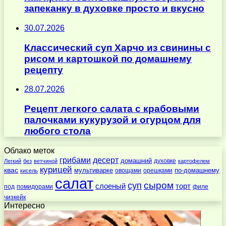
запеканку в духовке просто и вкусно
30.07.2026
Классический суп Харчо из свинины с
рисом и картошкой по домашнему
рецепту
28.07.2026
Рецепт легкого салата с крабовыми
палочками кукурузой и огурцом для
любого стола
Облако меток
десерт
грибами
домашний
духовке
Легкий
без
ветчиной
картофелем
курицей
квас
по-домашнему
мультиварке
овощами
орешками
кисель
салат
суп
сыром
слоеный
торт
под
помидорами
филе
чизкейк
Интересно