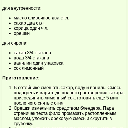
для внутренности:
масло сливочное два ст.л.
сахар два ст.л.
корица один ч.л.
орешки
для сиропа:
сахар 3/4 стакана
вода 3/4 стакана
ванилин один упаковка
сок лимонный
Приготовление:
В сотейнике смешать сахар, воду и ваниль. Смесь
подогреть и варить до полного растворения сахара,
присоединить лимонный сок, готовить еще 5 мин.,
после чего снять с огня.
Орешки измельчить средством блендера. Пара
страничек теста фило промазать растопленным
маслом, уложить ореховую смесь и скрутить в
трубочку.