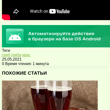
Теги
гриб
гриба
квас
25.05.2021
0
Время чтения: 1 минута
Facebook
X
Pinterest
Вконтакте
Одноклассники
Messenger
Messenger
WhatsApp
Telegram
Viber
Поделиться
Печатать
через
ПОХОЖИЕ СТАТЬИ
электронную
почту