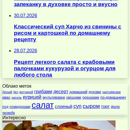
запеканку в духовке просто и вкусно
30.07.2026
Классический суп Харчо из свинины с
рисом и картошкой по домашнему
рецепту
28.07.2026
Рецепт легкого салата с крабовыми
палочками кукурузой и огурцом для
любого стола
Облако меток
десерт
грибами
домашний
духовке
Легкий
без
ветчиной
картофелем
курицей
квас
по-домашнему
мультиварке
овощами
орешками
кисель
салат
суп
сыром
слоеный
торт
под
помидорами
филе
чизкейк
Интересно