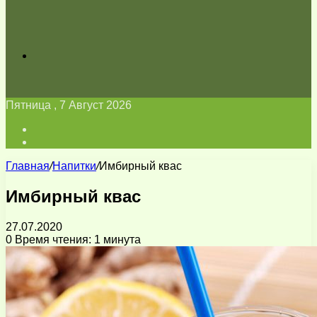
Искать
Пятница , 7 Август 2026
Войти
Switch
skin
Главная
/
Напитки
/
Имбирный квас
Имбирный квас
27.07.2020
0
Время чтения: 1 минута