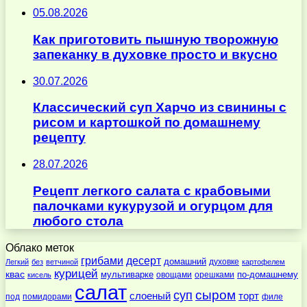
05.08.2026
Как приготовить пышную творожную
запеканку в духовке просто и вкусно
30.07.2026
Классический суп Харчо из свинины с
рисом и картошкой по домашнему
рецепту
28.07.2026
Рецепт легкого салата с крабовыми
палочками кукурузой и огурцом для
любого стола
Облако меток
десерт
грибами
домашний
духовке
Легкий
без
ветчиной
картофелем
курицей
квас
по-домашнему
мультиварке
овощами
орешками
кисель
салат
суп
сыром
слоеный
торт
под
помидорами
филе