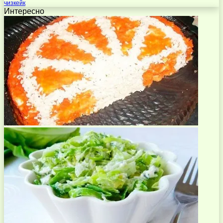
чизкейк
Интересно