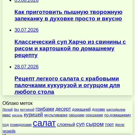
05.08.2026
Как приготовить пышную творожную
запеканку в духовке просто и вкусно
30.07.2026
Классический суп Харчо из свинины с
рисом и картошкой по домашнему
рецепту
28.07.2026
Рецепт легкого салата с крабовыми
палочками кукурузой и огурцом для
любого стола
Облако меток
десерт
грибами
домашний
духовке
Легкий
без
ветчиной
картофелем
курицей
квас
по-домашнему
мультиварке
овощами
орешками
кисель
салат
суп
сыром
слоеный
торт
под
помидорами
филе
чизкейк