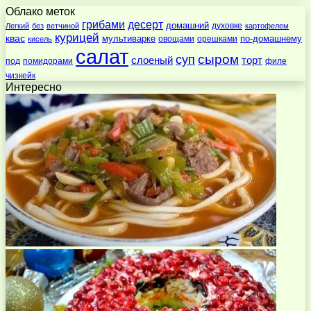
Облако меток
десерт
грибами
домашний
духовке
Легкий
без
ветчиной
картофелем
курицей
квас
по-домашнему
мультиварке
овощами
орешками
кисель
салат
суп
сыром
слоеный
торт
под
помидорами
филе
чизкейк
Интересно