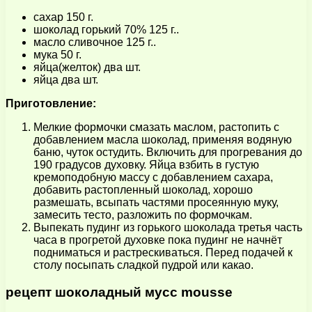
сахар 150 г.
шоколад горький 70% 125 г..
масло сливочное 125 г..
мука 50 г.
яйца(желток) два шт.
яйца два шт.
Приготовление:
Мелкие формочки смазать маслом, растопить с
добавлением масла шоколад, применяя водяную
баню, чуток остудить. Включить для прогревания до
190 градусов духовку. Яйца взбить в густую
кремоподобную массу с добавлением сахара,
добавить растопленный шоколад, хорошо
размешать, всыпать частями просеянную муку,
замесить тесто, разложить по формочкам.
Выпекать пудинг из горького шоколада третья часть
часа в прогретой духовке пока пудинг не начнёт
подниматься и растрескиваться. Перед подачей к
столу посыпать сладкой пудрой или какао.
рецепт шоколадный мусс mousse