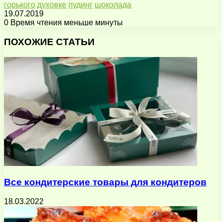
горького
духовке
пудинг
шоколада
19.07.2019
0
Время чтения меньше минуты
Facebook
X
Pinterest
Вконтакте
Одноклассники
Messenger
Messenger
WhatsApp
Telegram
Viber
Поделиться
Печатать
через
ПОХОЖИЕ СТАТЬИ
электронную
почту
Все кондитерские товары для кондитеров
18.03.2022