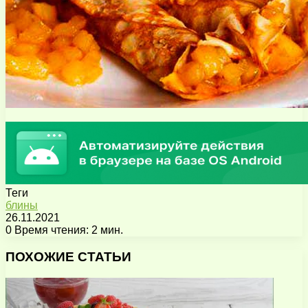
Теги
блины
26.11.2021
0
Время чтения: 2 мин.
Facebook
X
Pinterest
Вконтакте
Одноклассники
Messenger
Messenger
WhatsApp
Telegram
Viber
Поделиться
Печатать
через
ПОХОЖИЕ СТАТЬИ
электронную
почту