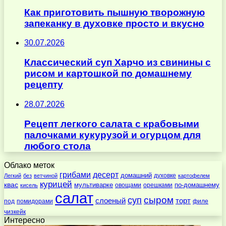
Как приготовить пышную творожную
запеканку в духовке просто и вкусно
30.07.2026
Классический суп Харчо из свинины с
рисом и картошкой по домашнему
рецепту
28.07.2026
Рецепт легкого салата с крабовыми
палочками кукурузой и огурцом для
любого стола
Облако меток
десерт
грибами
домашний
духовке
Легкий
без
ветчиной
картофелем
курицей
квас
по-домашнему
мультиварке
овощами
орешками
кисель
салат
суп
сыром
слоеный
торт
под
помидорами
филе
чизкейк
Интересно