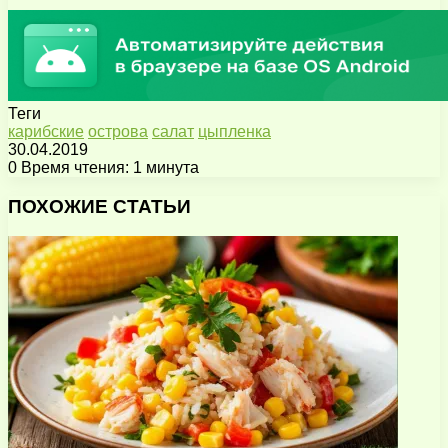
Теги
карибские
острова
салат
цыпленка
30.04.2019
0
Время чтения: 1 минута
Facebook
X
Pinterest
Вконтакте
Одноклассники
Messenger
Messenger
WhatsApp
Telegram
Viber
Поделиться
Печатать
через
ПОХОЖИЕ СТАТЬИ
электронную
почту