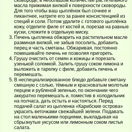
сковороде, в небольшом количестве растительного
масла прижимая вилкой к поверхности сковороды.
Для того чтобы ваш цыплёнок был сочнее и
пикантнее, натрите его за ранее консистенцией из
специй и соли. Потом удалите с готового цыплёнка
кожу, отделите филе от костей и, порезав на равные
куски, сложите в отдельную миску.
Печень цыпленка обжарить на растительном масле
разминая вилкой, не забыв посолить, добавить
перец и часть сметаны. Обжаривая, постоянно
помешивайте печень не позволяя пригореть.
Грушу очистить от семян и кожицы и порезать
узенькой соломкой. Залить грушу соком лимона и
выложить в тарелку с филе, добавить печень и
перемешать.
В неспециализированное блюдо добавьте сметану
смешную с солью, тёмным и красноватым молотым
перцем и рубленой зеленью, по окончании чего
аккуратно перемешать и, поместив в холодильник
на полчаса, дать остыть и настояться. Перед
подачей салат из цыпленка «Карибские острова»
украсить веточками свежайшей зелени. Подавать
на стол маленькими порциями, выкладывая на
сбрызнутые уксусом или лимонным соком листья
салата.