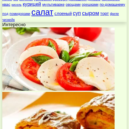
курицей
квас
по-домашнему
мультиварке
овощами
орешками
кисель
салат
суп
сыром
слоеный
торт
под
помидорами
филе
чизкейк
Интересно