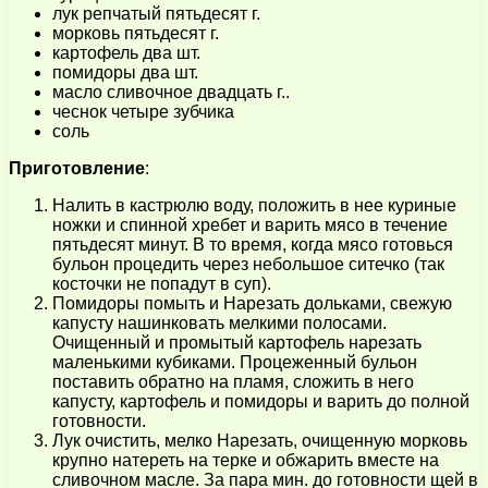
лук репчатый пятьдесят г.
морковь пятьдесят г.
картофель два шт.
помидоры два шт.
масло сливочное двадцать г..
чеснок четыре зубчика
соль
Приготовление
:
Налить в кастрюлю воду, положить в нее куриные
ножки и спинной хребет и варить мясо в течение
пятьдесят минут. В то время, когда мясо готовься
бульон процедить через небольшое ситечко (так
косточки не попадут в суп).
Помидоры помыть и Нарезать дольками, свежую
капусту нашинковать мелкими полосами.
Очищенный и промытый картофель нарезать
маленькими кубиками. Процеженный бульон
поставить обратно на пламя, сложить в него
капусту, картофель и помидоры и варить до полной
готовности.
Лук очистить, мелко Нарезать, очищенную морковь
крупно натереть на терке и обжарить вместе на
сливочном масле. За пара мин. до готовности щей в