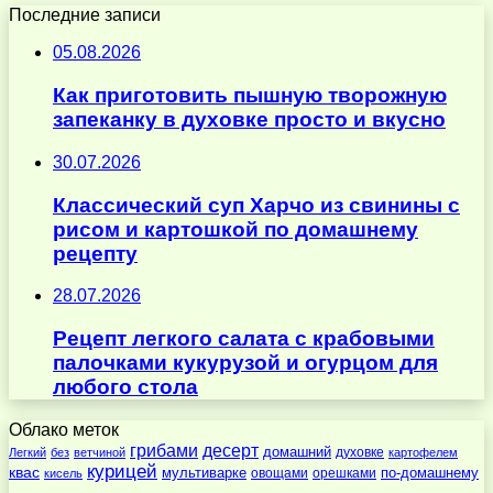
Последние записи
05.08.2026
Как приготовить пышную творожную
запеканку в духовке просто и вкусно
30.07.2026
Классический суп Харчо из свинины с
рисом и картошкой по домашнему
рецепту
28.07.2026
Рецепт легкого салата с крабовыми
палочками кукурузой и огурцом для
любого стола
Облако меток
десерт
грибами
домашний
духовке
Легкий
без
ветчиной
картофелем
курицей
квас
по-домашнему
мультиварке
овощами
орешками
кисель