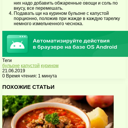
них надо добавить обжаренные овощи и соль по
вкусу, все перемешать.
Подавать щи на курином бульоне с капустой
порционно, положив при жажде в каждую тарелку
немного измельченного чеснока.
Теги
бульоне
капустой
курином
21.06.2019
0
Время чтения: 1 минута
Facebook
X
Pinterest
Вконтакте
Одноклассники
Messenger
Messenger
WhatsApp
Telegram
Viber
Поделиться
Печатать
через
ПОХОЖИЕ СТАТЬИ
электронную
почту