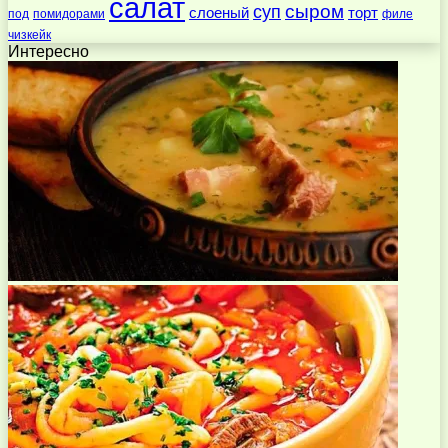
салат
суп
сыром
слоеный
торт
под
помидорами
филе
чизкейк
Интересно