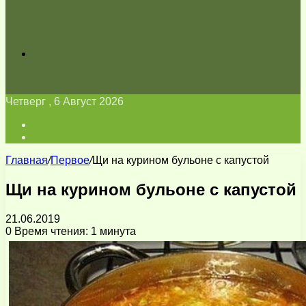
Искать
Четверг , 6 Август 2026
Войти
Switch
skin
Главная
/
Первое
/
Щи на курином бульоне с капустой
Щи на курином бульоне с капустой
21.06.2019
0
Время чтения: 1 минута