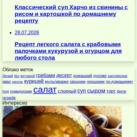
Классический суп Харчо из свинины с
рисом и картошкой по домашнему
рецепту
28.07.2026
Рецепт легкого салата с крабовыми
палочками кукурузой и огурцом для
любого стола
Облако меток
десерт
грибами
домашний
духовке
Легкий
без
ветчиной
картофелем
курицей
квас
по-домашнему
мультиварке
овощами
орешками
кисель
салат
суп
сыром
слоеный
торт
под
помидорами
филе
чизкейк
Интересно