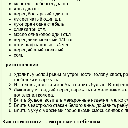
морские гребешки два шт.
яйца два шт.
перец болгарский один шт.
лук репчатый один шт.
лук-порей один стебель
сливки три ст.л.
масло оливковое один ст.л.
перец чили молотый 1/4 ч.л.
нити шафрановые 1/4 ч.л.
перец чёрный молотый
соль
Приготовление
:
Удалить у белой рыбы внутренности, голову, хвост, р
гребешки и нарезать.
Из головы, хвоста и хребта сварить бульон. В кофе
Луковицу и сладкий перец нарезать на маленькие ко
появления колера.
Влить бульон, всыпать макаронные изделия, мелко см
Влить в кастрюлю стакан белого вина, добавить рыбу
Влить в уху с морскими гребешками смесь сливок с я
Как приготовить морские гребешки