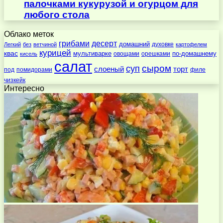
палочками кукурузой и огурцом для
любого стола
Облако меток
десерт
грибами
домашний
духовке
Легкий
без
ветчиной
картофелем
курицей
квас
по-домашнему
мультиварке
овощами
орешками
кисель
салат
суп
сыром
слоеный
торт
под
помидорами
филе
чизкейк
Интересно