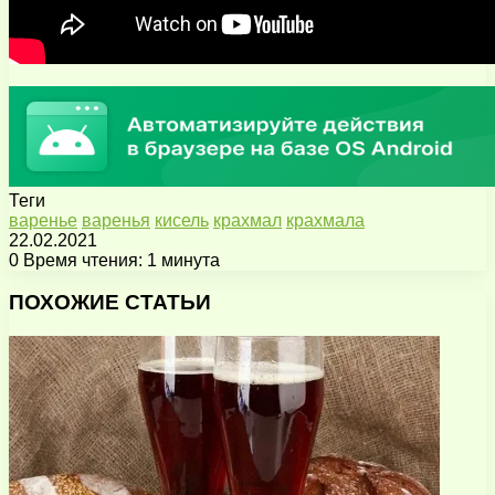
Теги
варенье
варенья
кисель
крахмал
крахмала
22.02.2021
0
Время чтения: 1 минута
Facebook
X
Pinterest
Вконтакте
Одноклассники
Messenger
Messenger
WhatsApp
Telegram
Viber
Поделиться
Печатать
через
ПОХОЖИЕ СТАТЬИ
электронную
почту