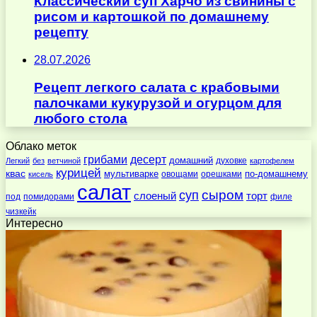
Классический суп Харчо из свинины с
рисом и картошкой по домашнему
рецепту
28.07.2026
Рецепт легкого салата с крабовыми
палочками кукурузой и огурцом для
любого стола
Облако меток
десерт
грибами
домашний
духовке
Легкий
без
ветчиной
картофелем
курицей
квас
по-домашнему
мультиварке
овощами
орешками
кисель
салат
суп
сыром
слоеный
торт
под
помидорами
филе
чизкейк
Интересно