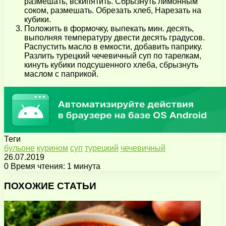
размешать, вскипятить. Сбрызнуть лимонным
соком, размешать. Обрезать хлеб, Нарезать на
кубики.
Положить в формочку, выпекать мин. десять,
выполняя температуру двести десять градусов.
Распустить масло в емкости, добавить паприку.
Разлить турецкий чечевичный суп по тарелкам,
кинуть кубики подсушенного хлеба, сбрызнуть
маслом с паприкой.
Теги
бульоне
курином
суп
турецкий
чечевичный
26.07.2019
0
Время чтения: 1 минута
Facebook
X
Pinterest
Вконтакте
Одноклассники
Messenger
Messenger
WhatsApp
Telegram
Viber
Поделиться
Печатать
через
ПОХОЖИЕ СТАТЬИ
электронную
почту