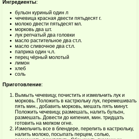
Ингредиенты
:
бульон куриный один л
чечевица красная двести пятьдесят г.
молоко двести пятьдесят мл.
морковь два шт.
лук репчатый два головки
масло растительное два ст.л.
масло сливочное два ст.л.
паприка один ч.л.
перец чёрный молотый
лимон
хлеб
соль
Приготовление
:
Вымыть чечевицу, почистить и измельчить лук и
морковь. Положить в кастрюльку лук, перемешивать
пять мин., добавить морковь, мешать пять минут.
Положить чечевицу, размешать, налить бульон,
размешать. Довести до кипения, мин. тридцать
готовить на мелком огне.
Измельчить все в блендере, перелить в кастрюльку,
налить молоко, посыпать перцем, солью,