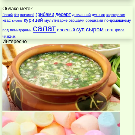
Облако меток
десерт
грибами
домашний
духовке
Легкий
без
ветчиной
картофелем
курицей
квас
по-домашнему
мультиварке
овощами
орешками
кисель
салат
суп
сыром
слоеный
торт
под
помидорами
филе
чизкейк
Интересно