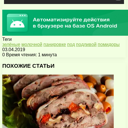
Теги
зелёные
молочной
панировке
под
подливой
помидоры
03.04.2019
0
Время чтения: 1 минута
Facebook
X
Pinterest
Вконтакте
Одноклассники
Messenger
Messenger
WhatsApp
Telegram
Viber
Поделиться
Печатать
через
ПОХОЖИЕ СТАТЬИ
электронную
почту