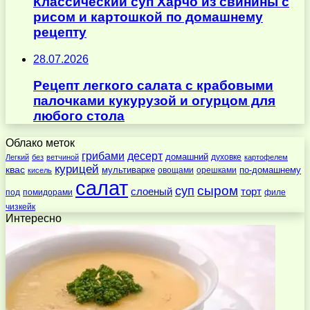
Классический суп Харчо из свинины с
рисом и картошкой по домашнему
рецепту
28.07.2026
Рецепт легкого салата с крабовыми
палочками кукурузой и огурцом для
любого стола
Облако меток
десерт
грибами
домашний
духовке
Легкий
без
ветчиной
картофелем
курицей
квас
по-домашнему
мультиварке
овощами
орешками
кисель
салат
суп
сыром
слоеный
торт
под
помидорами
филе
чизкейк
Интересно