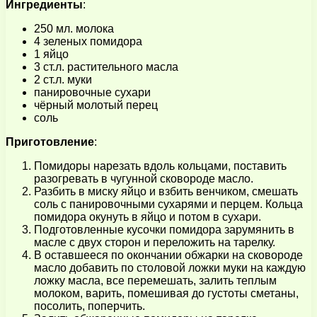
Ингредиенты
:
250 мл. молока
4 зеленых помидора
1 яйцо
3 ст.л. растительного масла
2 ст.л. муки
панировочные сухари
чёрный молотый перец
соль
Приготовление
:
Помидоры нарезать вдоль кольцами, поставить
разогревать в чугунной сковороде масло.
Разбить в миску яйцо и взбить венчиком, смешать
соль с панировочными сухарями и перцем. Кольца
помидора окунуть в яйцо и потом в сухари.
Подготовленные кусочки помидора зарумянить в
масле с двух сторон и переложить на тарелку.
В оставшееся по окончании обжарки на сковороде
масло добавить по столовой ложки муки на каждую
ложку масла, все перемешать, залить теплым
молоком, варить, помешивая до густоты сметаны,
посолить, поперчить.