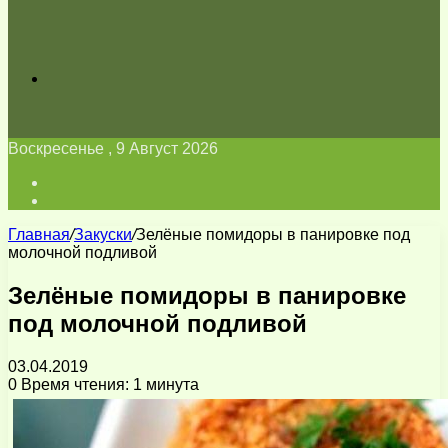
Искать
Воскресенье , 9 Август 2026
Войти
Switch
skin
Главная
/
Закуски
/
Зелёные помидоры в панировке под
молочной подливой
Зелёные помидоры в панировке
под молочной подливой
03.04.2019
0
Время чтения: 1 минута