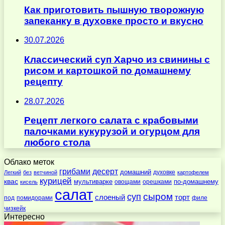
Как приготовить пышную творожную
запеканку в духовке просто и вкусно
30.07.2026
Классический суп Харчо из свинины с
рисом и картошкой по домашнему
рецепту
28.07.2026
Рецепт легкого салата с крабовыми
палочками кукурузой и огурцом для
любого стола
Облако меток
десерт
грибами
домашний
духовке
Легкий
без
ветчиной
картофелем
курицей
квас
по-домашнему
мультиварке
овощами
орешками
кисель
салат
суп
сыром
слоеный
торт
под
помидорами
филе
чизкейк
Интересно