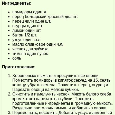
Ингредиенты
:
помидоры один кг
перец болгарский красный два шт.
перец чили один шт.
огурцы один шт.
лимон один шт.
батон 1/2 шт.
уксус один ст.л.
масло оливковое один ч.л.
чеснок два зубчика
тимьян один пучок
соль
Приготовление
:
Хорошенько вымыть и просушить все овощи.
Поместить помидоры в кипяток секунд на 15, снять
кожицу, убрать семена. Почистить перец, огурец и
Нарезать овощи на мелкие кубики.
Очистить и измельчить чеснок. Мякоть белого хлеба
кроме этого нарезать на кубики. Положить
подготовленные ингредиенты в громадную емкость.
Раздельно растолочь тимьян и добавить в овощи.
Перемешать, посолить. Добавить уксус и лимонный