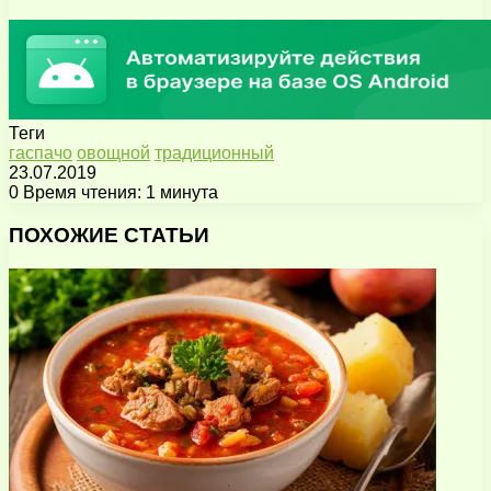
Теги
гаспачо
овощной
традиционный
23.07.2019
0
Время чтения: 1 минута
Facebook
X
Pinterest
Вконтакте
Одноклассники
Messenger
Messenger
WhatsApp
Telegram
Viber
Поделиться
Печатать
через
ПОХОЖИЕ СТАТЬИ
электронную
почту