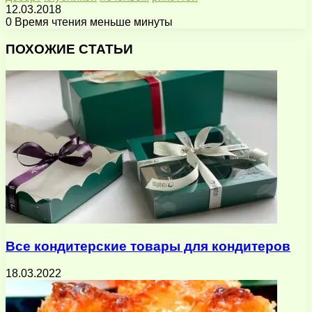
12.03.2018
0
Время чтения меньше минуты
Facebook
X
Pinterest
Вконтакте
Одноклассники
Messenger
Messenger
WhatsApp
Telegram
Viber
Поделиться
Печатать
через
ПОХОЖИЕ СТАТЬИ
электронную
почту
Все кондитерские товары для кондитеров
18.03.2022