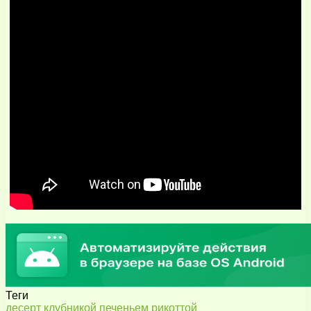
Теги
десерт
клубникой
печеньем
рикоттой