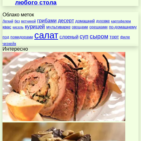
любого стола
Облако меток
десерт
грибами
домашний
духовке
Легкий
без
ветчиной
картофелем
курицей
квас
по-домашнему
мультиварке
овощами
орешками
кисель
салат
суп
сыром
слоеный
торт
под
помидорами
филе
чизкейк
Интересно