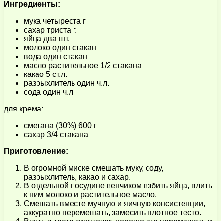
Ингредиенты:
мука четыреста г
сахар триста г.
яйца два шт.
молоко один стакан
вода один стакан
масло растительное 1/2 стакана
какао 5 ст.л.
разрыхлитель один ч.л.
сода один ч.л.
для крема:
сметана (30%) 600 г
сахар 3/4 стакана
Приготовление:
В огромной миске смешать муку, соду,
разрыхлитель, какао и сахар.
В отдельной посудине венчиком взбить яйца, влить
к ним молоко и растительное масло.
Смешать вместе мучную и яичную консистенции,
аккуратно перемешать, замесить плотное тесто.