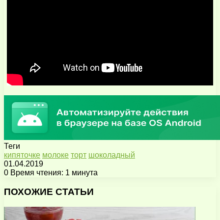
Теги
кипяточке
молоке
торт
шоколадный
01.04.2019
0
Время чтения: 1 минута
Facebook
X
Pinterest
Вконтакте
Одноклассники
Messenger
Messenger
WhatsApp
Telegram
Viber
Поделиться
Печатать
через
ПОХОЖИЕ СТАТЬИ
электронную
почту