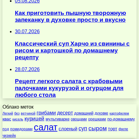
05.08.2026
Как приготовить пышную творожную
запеканку в духовке просто и вкусно
30.07.2026
Классический суп Харчо из свинины с
рисом и картошкой по домашнему
рецепту
28.07.2026
Рецепт легкого салата с крабовыми
палочками кукурузой и огурцом для
любого стола
Облако меток
десерт
грибами
домашний
духовке
Легкий
без
ветчиной
картофелем
курицей
квас
по-домашнему
мультиварке
овощами
орешками
кисель
салат
суп
сыром
слоеный
торт
под
помидорами
филе
чизкейк