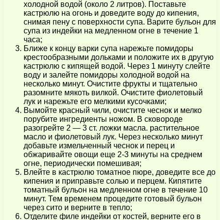
холодной водой (около 2 литров). Поставьте
кастрюлю на огонь и доведите воду до кипения,
снимая пену с поверхности супа. Варите бульон для
супа из индейки на медленном огне в течение 1
часа;
Ближе к концу варки супа нарежьте помидоры
крестообразными дольками и положите их в другую
кастрюлю с кипящей водой. Через 1 минуту слейте
воду и залейте помидоры холодной водой на
несколько минут. Очистите фрукты и тщательно
разомните мякоть вилкой. Очистите фиолетовый
лук и нарежьте его мелкими кусочками;
Вымойте красный чили, очистите чеснок и мелко
порубите ингредиенты ножом. В сковороде
разогрейте 2 — 3 ст. ложки масла. растительное
масло и фиолетовый лук. Через несколько минут
добавьте измельченный чеснок и перец и
обжаривайте овощи еще 2-3 минуты на среднем
огне, периодически помешивая;
Влейте в кастрюлю томатное пюре, доведите все до
кипения и приправьте солью и перцем. Кипятите
томатный бульон на медленном огне в течение 10
минут. Тем временем процедите готовый бульон
через сито и верните в тепло;
Отделите филе индейки от костей, верните его в