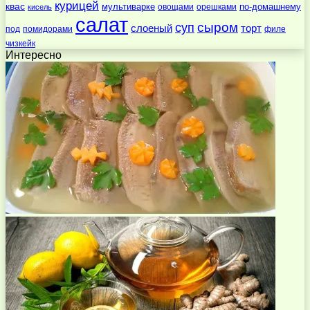
курицей
квас
по-домашнему
мультиварке
овощами
орешками
кисель
салат
суп
сыром
слоеный
торт
под
помидорами
филе
чизкейк
Интересно