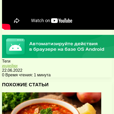
Теги
индейки
22.06.2022
0
Время чтения: 1 минута
Facebook
X
Pinterest
Вконтакте
Одноклассники
Messenger
Messenger
WhatsApp
Telegram
Viber
Поделиться
Печатать
через
ПОХОЖИЕ СТАТЬИ
электронную
почту