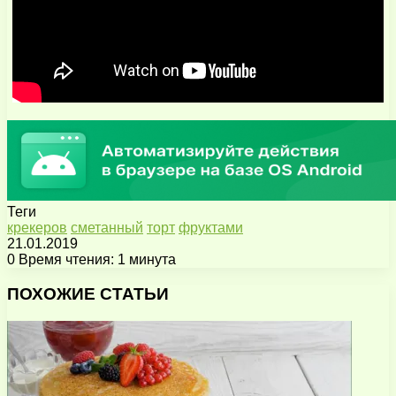
Теги
крекеров
сметанный
торт
фруктами
21.01.2019
0
Время чтения: 1 минута
Facebook
X
Pinterest
Вконтакте
Одноклассники
Messenger
Messenger
WhatsApp
Telegram
Viber
Поделиться
Печатать
через
ПОХОЖИЕ СТАТЬИ
электронную
почту