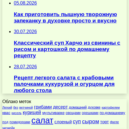
05.08.2026
Как приготовить пышную творожную
запеканку в духовке просто и вкусно
30.07.2026
Классический суп Харчо из свинины с
рисом и картошкой по домашнему
рецепту
28.07.2026
Рецепт легкого салата с крабовыми
палочками кукурузой и огурцом для
любого стола
Облако меток
десерт
грибами
домашний
духовке
Легкий
без
ветчиной
картофелем
курицей
квас
по-домашнему
мультиварке
овощами
орешками
кисель
салат
суп
сыром
слоеный
торт
под
помидорами
филе
чизкейк