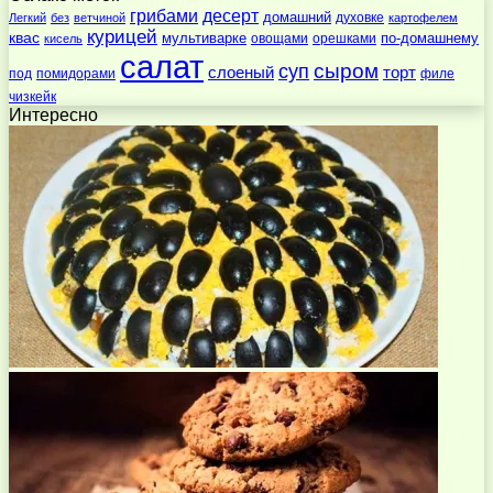
десерт
грибами
домашний
духовке
Легкий
без
ветчиной
картофелем
курицей
квас
по-домашнему
мультиварке
овощами
орешками
кисель
салат
суп
сыром
слоеный
торт
под
помидорами
филе
чизкейк
Интересно