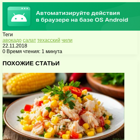
Теги
авокадо
салат
техасский
чили
22.11.2018
0
Время чтения: 1 минута
Facebook
X
Pinterest
Вконтакте
Одноклассники
Messenger
Messenger
WhatsApp
Telegram
Viber
Поделиться
Печатать
через
ПОХОЖИЕ СТАТЬИ
электронную
почту