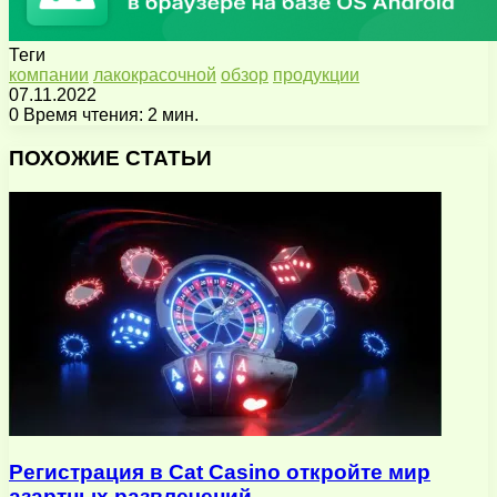
Теги
компании
лакокрасочной
обзор
продукции
07.11.2022
0
Время чтения: 2 мин.
Facebook
X
Pinterest
Вконтакте
Одноклассники
Messenger
Messenger
WhatsApp
Telegram
Viber
Поделиться
Печатать
через
ПОХОЖИЕ СТАТЬИ
электронную
почту
Регистрация в Cat Casino откройте мир
азартных развлечений