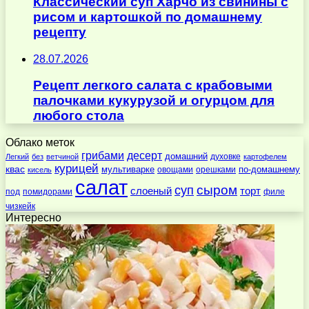
Классический суп Харчо из свинины с
рисом и картошкой по домашнему
рецепту
28.07.2026
Рецепт легкого салата с крабовыми
палочками кукурузой и огурцом для
любого стола
Облако меток
десерт
грибами
домашний
духовке
Легкий
без
ветчиной
картофелем
курицей
квас
по-домашнему
мультиварке
овощами
орешками
кисель
салат
суп
сыром
слоеный
торт
под
помидорами
филе
чизкейк
Интересно