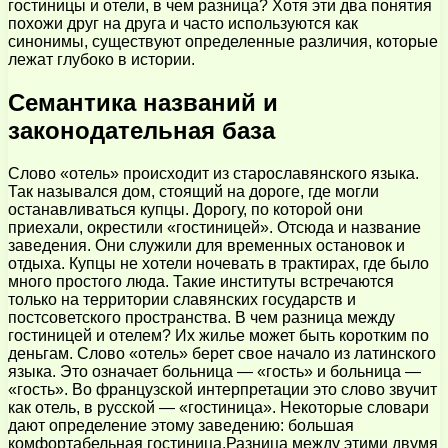
гостиницы и отели, в чем разница? Хотя эти два понятия
похожи друг на друга и часто используются как
синонимы, существуют определенные различия, которые
лежат глубоко в истории.
Семантика названий и
законодательная база
Слово «отель» происходит из старославянского языка.
Так назывался дом, стоящий на дороге, где могли
останавливаться купцы. Дорогу, по которой они
приехали, окрестили «гостиницей». Отсюда и название
заведения. Они служили для временных остановок и
отдыха. Купцы не хотели ночевать в трактирах, где было
много простого люда. Такие институты встречаются
только на территории славянских государств и
постсоветского пространства. В чем разница между
гостиницей и отелем? Их жилье может быть коротким по
деньгам. Слово «отель» берет свое начало из латинского
языка. Это означает больница — «гость» и больница —
«гость». Во французской интерпретации это слово звучит
как отель, в русской — «гостиница». Некоторые словари
дают определение этому заведению: большая
комфортабельная гостиница.Разница между этими двумя