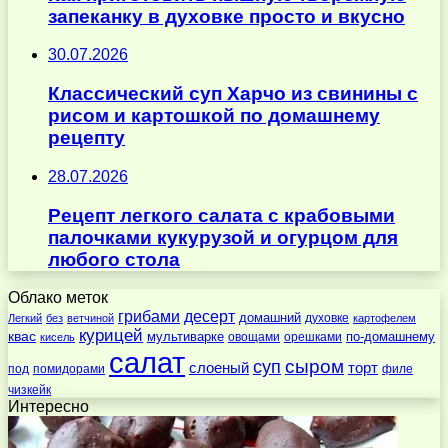
запеканку в духовке просто и вкусно
30.07.2026
Классический суп Харчо из свинины с
рисом и картошкой по домашнему
рецепту
28.07.2026
Рецепт легкого салата с крабовыми
палочками кукурузой и огурцом для
любого стола
Облако меток
десерт
грибами
домашний
духовке
Легкий
без
ветчиной
картофелем
курицей
квас
по-домашнему
мультиварке
овощами
орешками
кисель
салат
суп
сыром
слоеный
торт
под
помидорами
филе
чизкейк
Интересно