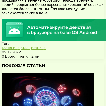
проживания в течение короткого периода времени;
третий предлагает более персонализированный сервис и
является более интимным. Разница между ними
заключается также в цене.
Теги
гостиница
отель
разница
05.12.2022
0
Время чтения: 2 мин.
Facebook
X
Pinterest
Вконтакте
Одноклассники
Messenger
Messenger
WhatsApp
Telegram
Viber
Поделиться
Печатать
через
ПОХОЖИЕ СТАТЬИ
электронную
почту