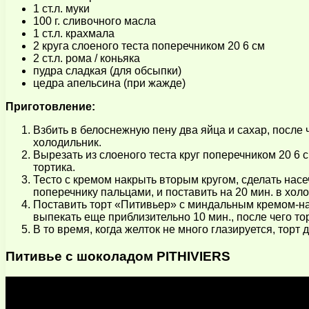
1 ст.л. муки
100 г. сливочного масла
1 ст.л. крахмала
2 круга слоеного теста поперечником 20 6 см
2 ст.л. рома / коньяка
пудра сладкая (для обсыпки)
цедра апельсина (при жажде)
Приготовление:
Взбить в белоснежную пену два яйца и сахар, после 
холодильник.
Вырезать из слоеного теста круг поперечником 20 6 
тортика.
Тесто с кремом накрыть вторым кругом, сделать насе
поперечнику пальцами, и поставить на 20 мин. в холо
Поставить торт «Питивьер» с миндальным кремом-начи
выпекать еще приблизительно 10 мин., после чего тор
В то время, когда желток не много глазируется, торт
Питивье с шоколадом PITHIVIERS