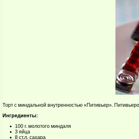
Торт с миндальной внутренностью «Питивьер». Питивьеро
Ингредиенты:
100 г. молотого миндаля
3 яйца
8 ст.л. сахара