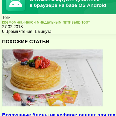
Теги
кремом-начинкой
миндальным
питивьер
торт
27.02.2018
0
Время чтения: 1 минута
Facebook
X
Pinterest
Вконтакте
Одноклассники
Messenger
Messenger
WhatsApp
Telegram
Viber
Поделиться
Печатать
через
ПОХОЖИЕ СТАТЬИ
электронную
почту
Воздушные блины на кефире: рецепт для тех