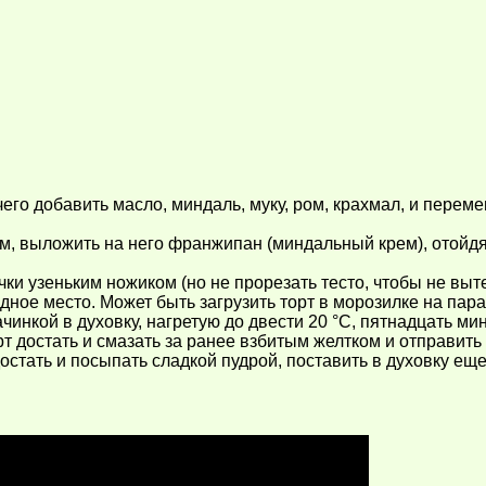
чего добавить масло, миндаль, муку, ром, крахмал, и перем
см, выложить на него франжипан (миндальный крем), отойдя
чки узеньким ножиком (но не прорезать тесто, чтобы не выт
дное место. Может быть загрузить торт в морозилке на пара
нкой в духовку, нагретую до двести 20 °C, пятнадцать мину
т достать и смазать за ранее взбитым желтком и отправить 
 достать и посыпать сладкой пудрой, поставить в духовку еще