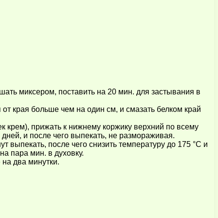
ешать миксером, поставить на 20 мин. для застывания в
 от края больше чем на один см, и смазать белком край
ек крем), прижать к нижнему коржику верхний по всему
 дней, и после чего выпекать, не размораживая.
т выпекать, после чего снизить температуру до 175 °C и
на пара мин. в духовку.
 на два минутки.