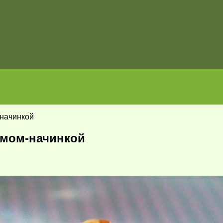
начинкой
емом-начинкой