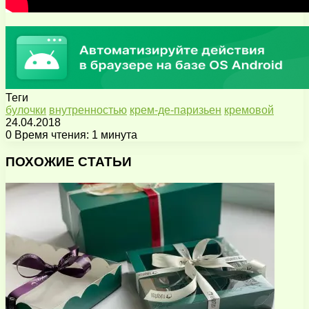
Теги
булочки
внутренностью
крем-де-паризьен
кремовой
24.04.2018
0
Время чтения: 1 минута
Facebook
X
Pinterest
Вконтакте
Одноклассники
Messenger
Messenger
WhatsApp
Telegram
Viber
Поделиться
Печатать
через
ПОХОЖИЕ СТАТЬИ
электронную
почту