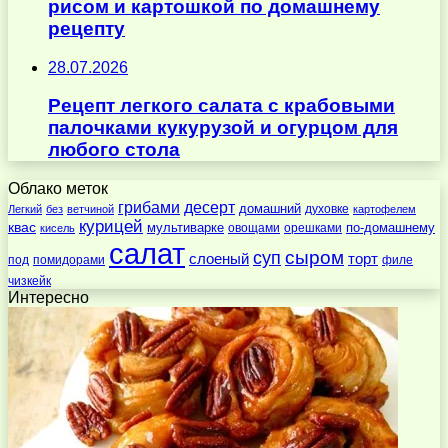
рисом и картошкой по домашнему
рецепту
28.07.2026
Рецепт легкого салата с крабовыми
палочками кукурузой и огурцом для
любого стола
Облако меток
десерт
грибами
домашний
духовке
Легкий
без
ветчиной
картофелем
курицей
квас
по-домашнему
мультиварке
овощами
орешками
кисель
салат
суп
сыром
слоеный
торт
под
помидорами
филе
чизкейк
Интересно