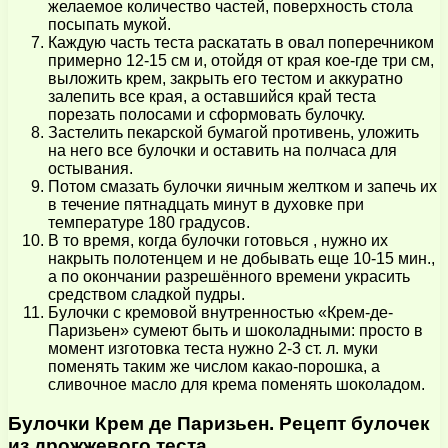
желаемое количество частей, поверхность стола
посыпать мукой.
Каждую часть теста раскатать в овал поперечником
примерно 12-15 см и, отойдя от края кое-где три см,
выложить крем, закрыть его тестом и аккуратно
залепить все края, а оставшийся край теста
порезать полосами и сформовать булочку.
Застелить пекарской бумагой противень, уложить
на него все булочки и оставить на полчаса для
остывания.
Потом смазать булочки яичным желтком и запечь их
в течение пятнадцать минут в духовке при
температуре 180 градусов.
В то время, когда булочки готовься , нужно их
накрыть полотенцем и не добывать еще 10-15 мин.,
а по окончании разрешённого времени украсить
средством сладкой пудры.
Булочки с кремовой внутренностью «Крем-де-
Паризьен» сумеют быть и шоколадными: просто в
момент изготовка теста нужно 2-3 ст. л. муки
поменять таким же числом какао-порошка, а
сливочное масло для крема поменять шоколадом.
Булочки Крем де Паризьен. Рецепт булочек
из дрожжевого теста