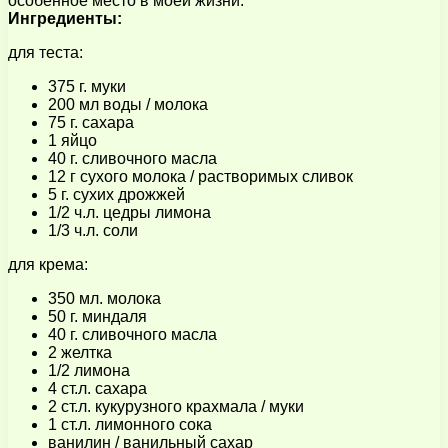
особенное место в моей жизни.
Ингредиенты:
для теста:
375 г. муки
200 мл воды / молока
75 г. сахара
1 яйцо
40 г. сливочного масла
12 г сухого молока / растворимых сливок
5 г. сухих дрожжей
1/2 ч.л. цедры лимона
1/3 ч.л. соли
для крема:
350 мл. молока
50 г. миндаля
40 г. сливочного масла
2 желтка
1/2 лимона
4 ст.л. сахара
2 ст.л. кукурузного крахмала / муки
1 ст.л. лимонного сока
ванилин / ванильный сахар