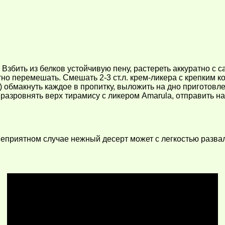
 Взбить из белков устойчивую пену, растереть аккуратно с 
тно перемешать. Смешать 2-3 ст.л. крем-ликера с крепким к
) обмакнуть каждое в пропитку, выложить на дно приготов
разровнять верх тирамису с ликером Amarula, отправить на
неприятном случае нежный десерт может с легкостью развал