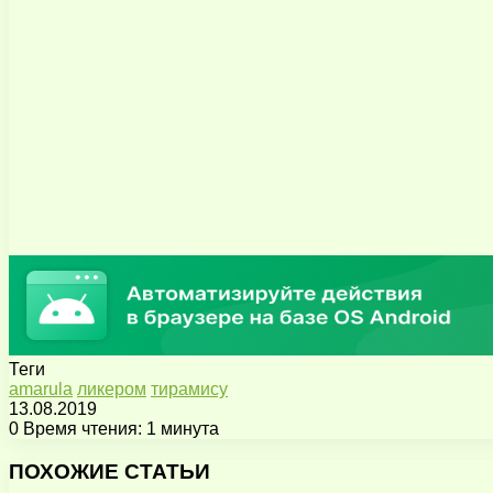
Теги
amarula
ликером
тирамису
13.08.2019
0
Время чтения: 1 минута
Facebook
X
Pinterest
Вконтакте
Одноклассники
Messenger
Messenger
WhatsApp
Telegram
Viber
Поделиться
Печатать
через
ПОХОЖИЕ СТАТЬИ
электронную