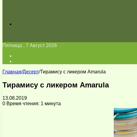
Искать
Пятница , 7 Август 2026
Войти
Switch
skin
Главная
/
Десерт
/
Тирамису с ликером Amarula
Тирамису с ликером Amarula
13.08.2019
0
Время чтения: 1 минута