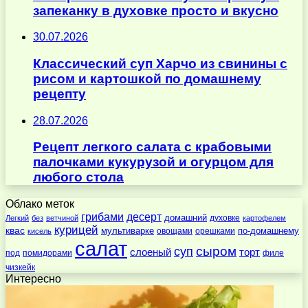
запеканку в духовке просто и вкусно
30.07.2026
Классический суп Харчо из свинины с
рисом и картошкой по домашнему
рецепту
28.07.2026
Рецепт легкого салата с крабовыми
палочками кукурузой и огурцом для
любого стола
Облако меток
десерт
грибами
домашний
духовке
Легкий
без
ветчиной
картофелем
курицей
квас
по-домашнему
мультиварке
овощами
орешками
кисель
салат
суп
сыром
слоеный
торт
под
помидорами
филе
чизкейк
Интересно