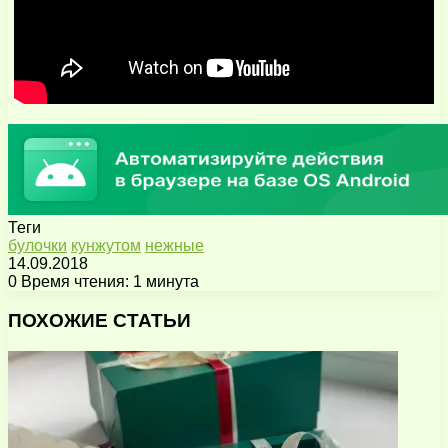
Теги
булочки
кунжутом
нежные
14.09.2018
0
Время чтения: 1 минута
Facebook
X
Pinterest
Вконтакте
Одноклассники
Messenger
Messenger
WhatsApp
Telegram
Viber
Поделиться
Печатать
через
ПОХОЖИЕ СТАТЬИ
электронную
почту