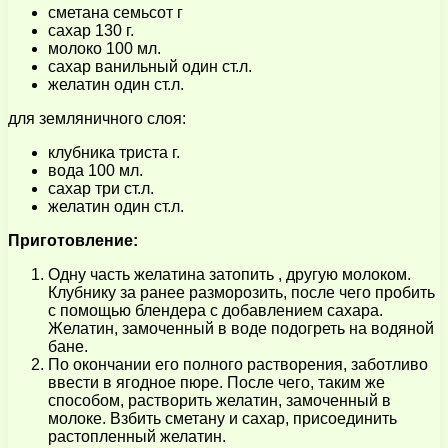
сметана семьсот г
сахар 130 г.
молоко 100 мл.
сахар ванильный один ст.л.
желатин один ст.л.
для земляничного слоя:
клубника триста г.
вода 100 мл.
сахар три ст.л.
желатин один ст.л.
Приготовление:
Одну часть желатина затопить , другую молоком.
Клубнику за ранее разморозить, после чего пробить
с помощью блендера с добавлением сахара.
Желатин, замоченный в воде подогреть на водяной
бане.
По окончании его полного растворения, заботливо
ввести в ягодное пюре. После чего, таким же
способом, растворить желатин, замоченный в
молоке. Взбить сметану и сахар, присоединить
растопленный желатин.