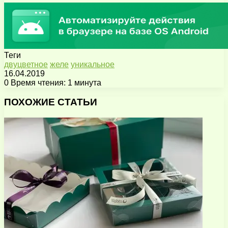
Теги
двуцветное
желе
уникальное
16.04.2019
0
Время чтения: 1 минута
Facebook
X
Pinterest
Вконтакте
Одноклассники
Messenger
Messenger
WhatsApp
Telegram
Viber
Поделиться
Печатать
через
ПОХОЖИЕ СТАТЬИ
электронную
почту