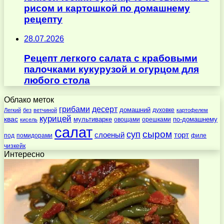
рисом и картошкой по домашнему
рецепту
28.07.2026
Рецепт легкого салата с крабовыми
палочками кукурузой и огурцом для
любого стола
Облако меток
десерт
грибами
домашний
духовке
Легкий
без
ветчиной
картофелем
курицей
квас
по-домашнему
мультиварке
овощами
орешками
кисель
салат
суп
сыром
слоеный
торт
под
помидорами
филе
чизкейк
Интересно